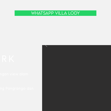
WHATSAPP VILLA LODY
ARK
engan view alam
ung Pangrango dan