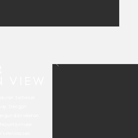
R
N VIEW
 ukuran terbesar
Lody. Dengan
bangun dan ukuran
r Mountainview
k keleluasaan