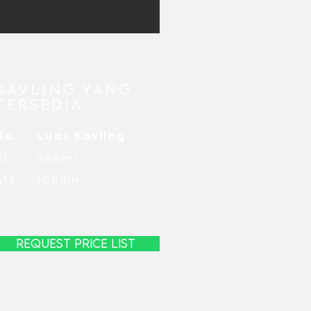
KAVLING YANG
TERSEDIA
No.
Luas Kavling
A1
688m²
A11
1080m²
REQUEST PRICE LIST