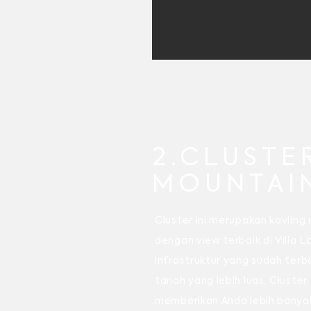
2.CLUSTE
MOUNTAI
Cluster ini merupakan kavling
dengan view terbaik di Villa 
infrastruktur yang sudah ter
tanah yang lebih luas, Cluste
memberikan Anda lebih banya