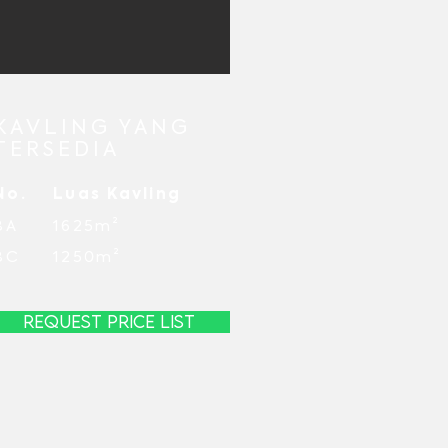
KAVLING YANG
TERSEDIA
No.
Luas Kavling
8A
1625m²
8C
1250m²
REQUEST PRICE LIST