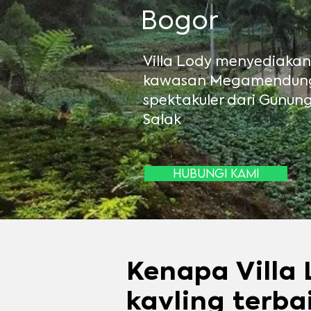
Bogor
Villa Lody menyediakan
kawasan Megamendung,
spektakuler dari Gunu
Salak
Hubungi kami
Kenapa Villa 
kavling terba