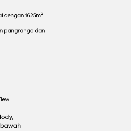
pai dengan 1625m²
an pangrango dan
View
lody,
i bawah